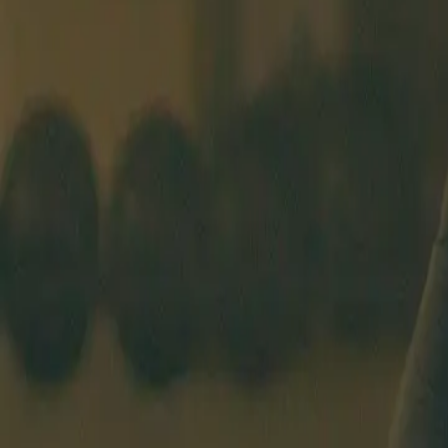
ANFÄNGERKURS
STUNDENPLAN
COACHES
PREISE
ÜBE
AMSTERDAM