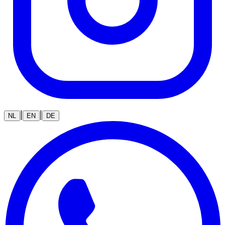
|
|
NL
EN
DE