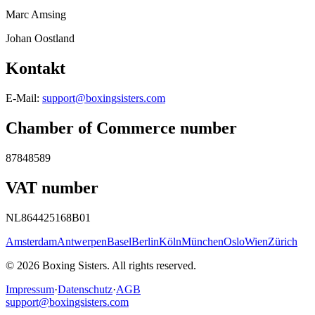
Marc Amsing
Johan Oostland
Kontakt
E-Mail
:
support@boxingsisters.com
Chamber of Commerce number
87848589
VAT number
NL864425168B01
Amsterdam
Antwerpen
Basel
Berlin
Köln
München
Oslo
Wien
Zürich
©
2026
Boxing Sisters. All rights reserved.
Impressum
·
Datenschutz
·
AGB
support@boxingsisters.com