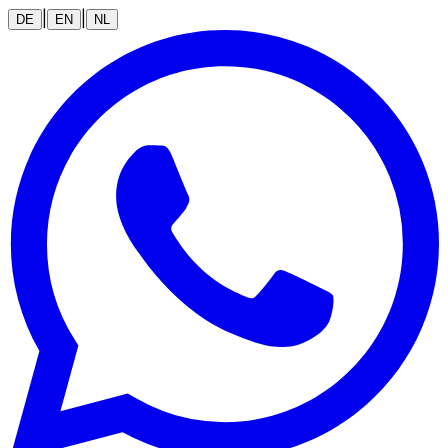
|
|
DE
EN
NL