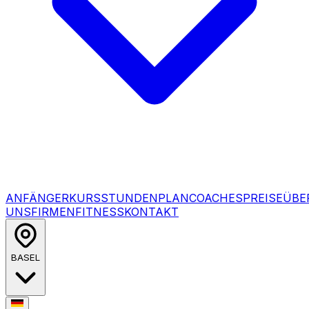
ANFÄNGERKURS
STUNDENPLAN
COACHES
PREISE
ÜBE
UNS
FIRMENFITNESS
KONTAKT
BASEL