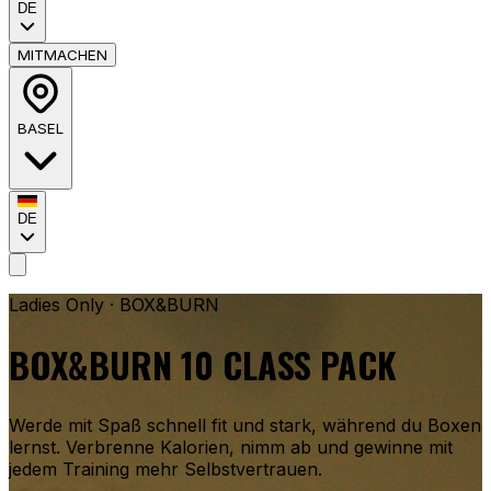
DE
MITMACHEN
BASEL
DE
Ladies Only · BOX&BURN
BOX&BURN 10 CLASS PACK
Werde mit Spaß schnell fit und stark, während du Boxen
lernst. Verbrenne Kalorien, nimm ab und gewinne mit
jedem Training mehr Selbstvertrauen.