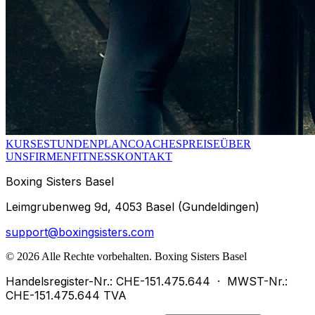
KURSE
STUNDENPLAN
COACHES
PREISE
ÜBER
UNS
FIRMENFITNESS
KONTAKT
Boxing Sisters Basel
Leimgrubenweg 9d, 4053 Basel (Gundeldingen)
support@boxingsisters.com
©
2026
Alle Rechte vorbehalten.
Boxing Sisters Basel
Handelsregister-Nr.: CHE-151.475.644
·
MWST-Nr.:
CHE-151.475.644 TVA