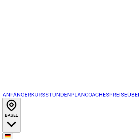
ANFÄNGERKURS
STUNDENPLAN
COACHES
PREISE
ÜBE
BASEL