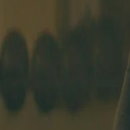
ANFÄNGERKURS
STUNDENPLAN
COACHES
PREISE
ÜBE
BASEL