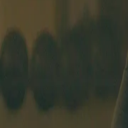
ANFÄNGERKURS
STUNDENPLAN
COACHES
PREISE
ÜBE
BASEL