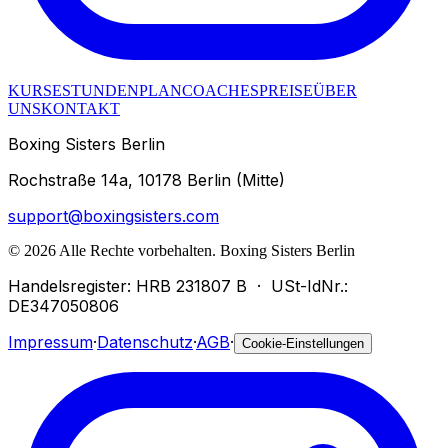
KURSE
STUNDENPLAN
COACHES
PREISE
ÜBER
UNS
KONTAKT
Boxing Sisters Berlin
Rochstraße 14a, 10178 Berlin (Mitte)
support@boxingsisters.com
©
2026
Alle Rechte vorbehalten.
Boxing Sisters Berlin
Handelsregister: HRB 231807 B
·
USt-IdNr.:
DE347050806
Impressum
·
Datenschutz
·
AGB
·
Cookie-Einstellungen