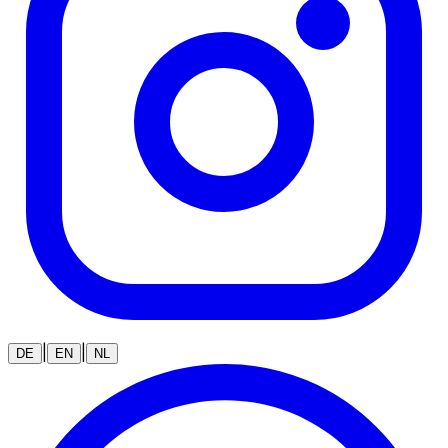
|
|
DE
EN
NL