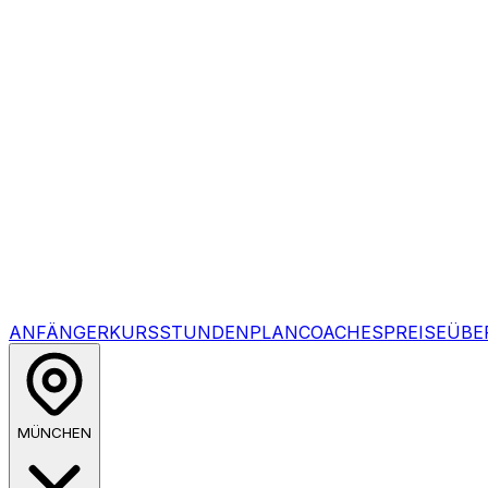
ANFÄNGERKURS
STUNDENPLAN
COACHES
PREISE
ÜBE
MÜNCHEN