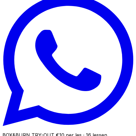
BOX&BURN TRY-OUT
€10 per les · 16 lessen