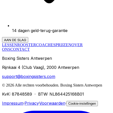
14 dagen geld-terug-garantie
AAN DE SLAG
LESSEN
ROOSTER
COACHES
PRIJZEN
OVER
ONS
CONTACT
Boxing Sisters Antwerpen
Rijnkaai 4 (Club Vaag), 2000 Antwerpen
support@boxingsisters.com
©
2026
Alle rechten voorbehouden.
Boxing Sisters Antwerpen
KvK: 87848589
·
BTW: NL864425168B01
Impressum
·
Privacy
·
Voorwaarden
·
Cookie-instellingen