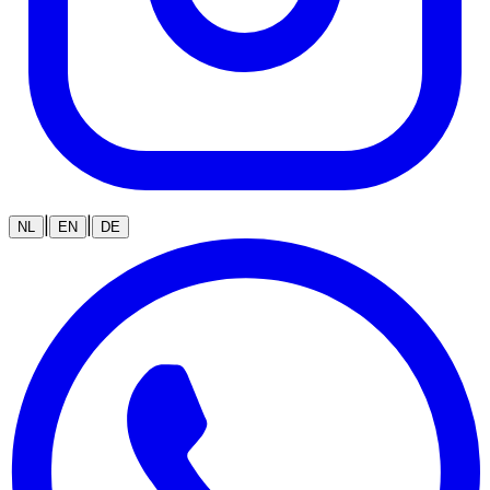
|
|
NL
EN
DE