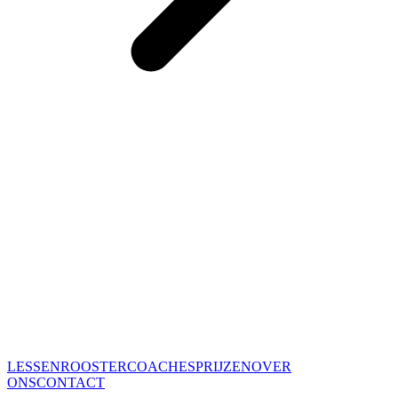
LESSEN
ROOSTER
COACHES
PRIJZEN
OVER
ONS
CONTACT