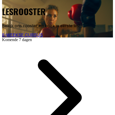
LESROOSTER
Bekijk ons rooster en boek je eerste les!
8-WEEKSE CURSUS
Komende 7 dagen