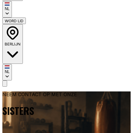
NL
WORD LID
BERLIJN
NL
NEEM CONTACT OP MET ONZE
SISTERS