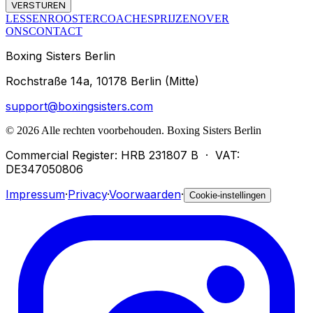
VERSTUREN
LESSEN
ROOSTER
COACHES
PRIJZEN
OVER
ONS
CONTACT
Boxing Sisters Berlin
Rochstraße 14a, 10178 Berlin (Mitte)
support@boxingsisters.com
©
2026
Alle rechten voorbehouden.
Boxing Sisters Berlin
Commercial Register: HRB 231807 B
·
VAT:
DE347050806
Impressum
·
Privacy
·
Voorwaarden
·
Cookie-instellingen