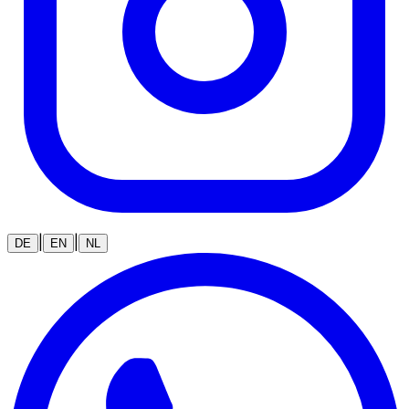
|
|
DE
EN
NL