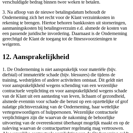
verschuldigde bedrag binnen twee weken te betalen.
3. Na afloop van de nieuwe betalingsdatum behoudt de
Onderneming zich het recht voor de Klant verzuimkosten in
rekening te brengen. Hiertoe behoren bankkosten uit storneringen,
aanmaningskosten bij betalingsverzuim e.d. alsmede de kosten van
een passende juridische invordering. Daarnaast is de Onderneming
gerechtigd de Klant de toegang tot de fitnessvoorzieningen te
weigeren.
12. Aansprakelijkheid
1. De Onderneming is niet aansprakelijk voor materiële (bijv.
diefstal) of immateriële schade (bijv. blessures) die tijdens de
training, wedstrijden of andere activiteiten ontstaat. Dit geldt niet
voor aansprakelijkheid wegens schending van een wezenlijke
contractuele verplichting en voor aansprakelijkheid wegens schade
van de Klant uit een aantasting van leven, lichaam of gezondheid,
alsmede evenmin voor schade die berust op een opzettelijke of grof
nalatige plichtsverzaking van de Onderneming, haar wettelijke
vertegenwoordigers of hulppersonen. Wezenlijke contractuele
verplichtingen zijn die waarvan de nakoming de behoorlijke
uitvoering van de overeenkomst überhaupt mogelijk maakt en op de
naleving waarvan de contractpartner regelmatig mag vertrouwen.