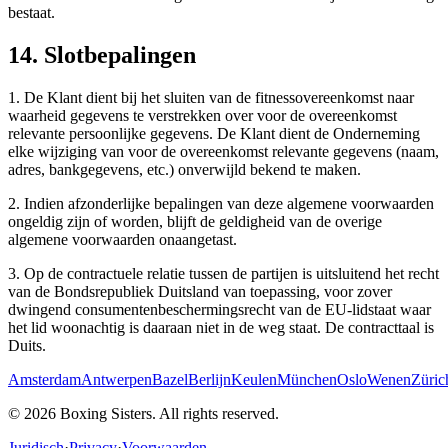
bestaat.
14. Slotbepalingen
1. De Klant dient bij het sluiten van de fitnessovereenkomst naar
waarheid gegevens te verstrekken over voor de overeenkomst
relevante persoonlijke gegevens. De Klant dient de Onderneming
elke wijziging van voor de overeenkomst relevante gegevens (naam,
adres, bankgegevens, etc.) onverwijld bekend te maken.
2. Indien afzonderlijke bepalingen van deze algemene voorwaarden
ongeldig zijn of worden, blijft de geldigheid van de overige
algemene voorwaarden onaangetast.
3. Op de contractuele relatie tussen de partijen is uitsluitend het recht
van de Bondsrepubliek Duitsland van toepassing, voor zover
dwingend consumentenbeschermingsrecht van de EU-lidstaat waar
het lid woonachtig is daaraan niet in de weg staat. De contracttaal is
Duits.
Amsterdam
Antwerpen
Bazel
Berlijn
Keulen
München
Oslo
Wenen
Züric
©
2026
Boxing Sisters. All rights reserved.
Juridisch
·
Privacy
·
Voorwaarden