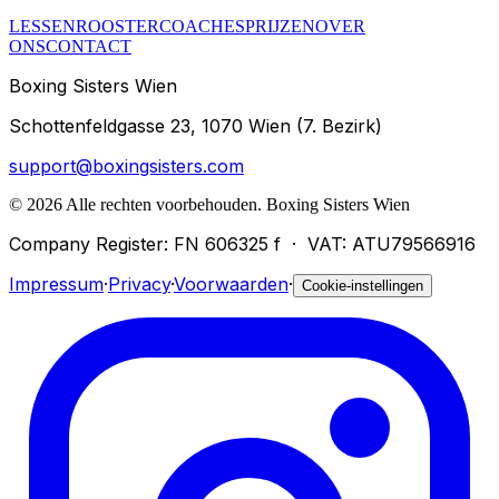
LESSEN
ROOSTER
COACHES
PRIJZEN
OVER
ONS
CONTACT
Boxing Sisters Wien
Schottenfeldgasse 23, 1070 Wien (7. Bezirk)
support@boxingsisters.com
©
2026
Alle rechten voorbehouden.
Boxing Sisters Wien
Company Register: FN 606325 f
·
VAT: ATU79566916
Impressum
·
Privacy
·
Voorwaarden
·
Cookie-instellingen