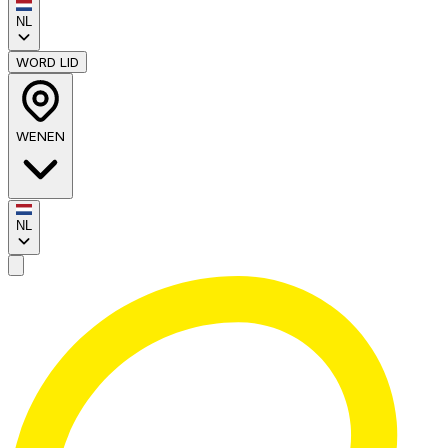
NL
WORD LID
WENEN
NL