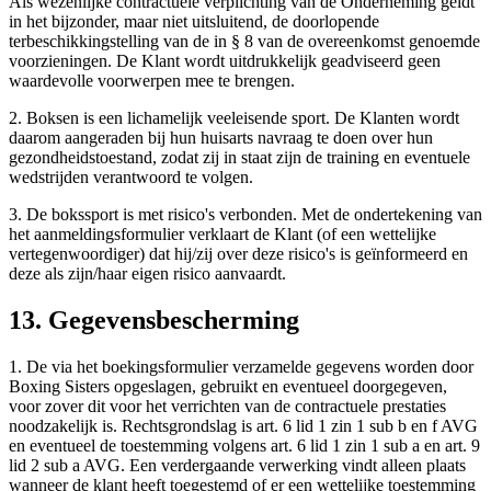
Als wezenlijke contractuele verplichting van de Onderneming geldt
in het bijzonder, maar niet uitsluitend, de doorlopende
terbeschikkingstelling van de in § 8 van de overeenkomst genoemde
voorzieningen. De Klant wordt uitdrukkelijk geadviseerd geen
waardevolle voorwerpen mee te brengen.
2. Boksen is een lichamelijk veeleisende sport. De Klanten wordt
daarom aangeraden bij hun huisarts navraag te doen over hun
gezondheidstoestand, zodat zij in staat zijn de training en eventuele
wedstrijden verantwoord te volgen.
3. De bokssport is met risico's verbonden. Met de ondertekening van
het aanmeldingsformulier verklaart de Klant (of een wettelijke
vertegenwoordiger) dat hij/zij over deze risico's is geïnformeerd en
deze als zijn/haar eigen risico aanvaardt.
13. Gegevensbescherming
1. De via het boekingsformulier verzamelde gegevens worden door
Boxing Sisters opgeslagen, gebruikt en eventueel doorgegeven,
voor zover dit voor het verrichten van de contractuele prestaties
noodzakelijk is. Rechtsgrondslag is art. 6 lid 1 zin 1 sub b en f AVG
en eventueel de toestemming volgens art. 6 lid 1 zin 1 sub a en art. 9
lid 2 sub a AVG. Een verdergaande verwerking vindt alleen plaats
wanneer de klant heeft toegestemd of er een wettelijke toestemming